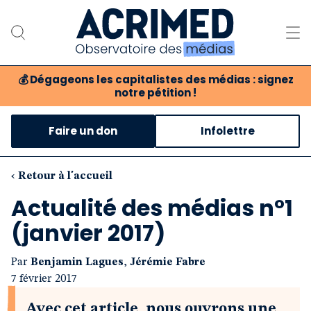
💰
Dégageons les capitalistes des médias : signez
notre pétition !
Notre association
Faire un don
Infolettre
Notre critique des médias
Nos propositions
‹ Retour à l'accueil
Actualité des médias n°1
Notre revue
(janvier 2017)
Boutique
Par
Benjamin Lagues
,
Jérémie Fabre
7 février 2017
Avec cet article, nous ouvrons une