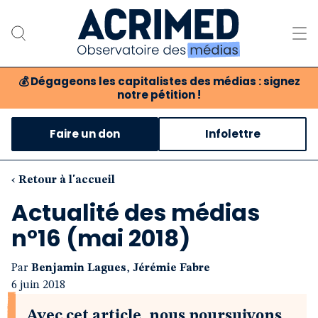
💰
Dégageons les capitalistes des médias : signez
notre pétition !
Notre association
Faire un don
Infolettre
Notre critique des médias
Nos propositions
‹ Retour à l'accueil
Actualité des médias
Notre revue
n°16 (mai 2018)
Boutique
Par
Benjamin Lagues
,
Jérémie Fabre
6 juin 2018
Avec cet article, nous poursuivons