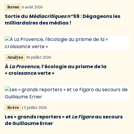
Revue
6 août 2026
Sortie du
Médiacritiques
n°59 : Dégageons les
milliardaires des médias !
Analyse
30 juillet 2026
À
La Provence
, l’écologie au prisme de la
« croissance verte »
Brève
15 juillet 2026
Les « grands reporters » et
Le Figaro
au secours
de Guillaume Erner