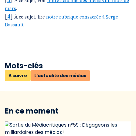
[
3
]
À ce sujet, voir
notre actualité des médias du mois de
mars
.
[
4
]
À ce sujet, lire
notre rubrique consacrée à Serge
Dassault
.
Mots-clés
A suivre
L’actualité des médias
En ce moment