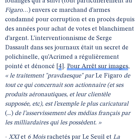
louanges qui a suivi (tout particulièrement au
Figaro
…) envers ce marchand d’armes
condamné pour corruption et en procès depuis
des années pour achat de votes et blanchiment
d’argent. L’interventionnisme de Serge
Dassault dans ses journaux était un secret de
polichinelle, qu’Acrimed a régulièrement
pointé et dénoncé
[
4
]
.
Pour Arrêt sur images
,
« le traitement "pravdaesque" par
Le Figaro
de
tout ce qui concernait son actionnaire (et ses
produits aéronautiques, et leur clientèle
supposée, etc), est l’exemple le plus caricatural
(...)
de l’asservissement des médias français par
les milliardaires qui les possèdent. »
-
XXI
et
6 Mois
rachetés par Le Seuil et
La