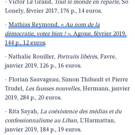
- Victor Le Grand,
Tout le monde en reparle
, So
Lonely, février 2017, 176 p., 14 euros.
-
Mathias Reymond,
« Au nom de la
démocratie, votez bien ! »
, Agone, février 2019,
144 p., 12 euros
.
- Nathalie Rouiller,
Portraits libérés
, Favre,
janvier 2019, 126 p., 16 euros.
- Florian Sauvageau, Simon Thibault et Pierre
Trudel,
Les fausses nouvelles
, Hermann, janvier
2019, 284 p., 20 euros.
- Rita Sayah,
La coéxistence des médias et du
confessionnalisme au Liban
, L’Harmattan,
janvier 2019, 184 p., 19 euros.