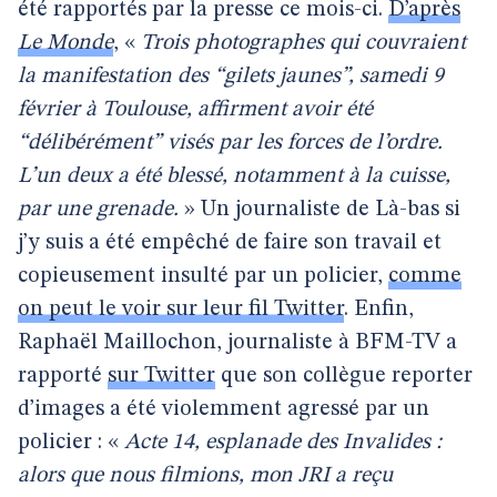
été rapportés par la presse ce mois-ci.
D’après
Le Monde
, «
Trois photographes qui couvraient
la manifestation des “gilets jaunes”, samedi 9
février à Toulouse, affirment avoir été
“délibérément” visés par les forces de l’ordre.
L’un deux a été blessé, notamment à la cuisse,
par une grenade.
» Un journaliste de Là-bas si
j’y suis a été empêché de faire son travail et
copieusement insulté par un policier,
comme
on peut le voir sur leur fil Twitter
. Enfin,
Raphaël Maillochon, journaliste à BFM-TV a
rapporté
sur Twitter
que son collègue reporter
d’images a été violemment agressé par un
policier : «
Acte 14, esplanade des Invalides :
alors que nous filmions, mon JRI a reçu