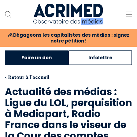
💰
Dégageons les capitalistes des médias : signez
notre pétition !
Notre association
Faire un don
Infolettre
Notre critique des médias
Nos propositions
‹ Retour à l'accueil
Actualité des médias :
Notre revue
Ligue du LOL, perquisition
Boutique
à Mediapart, Radio
France dans le viseur de
la Cour des comptes…