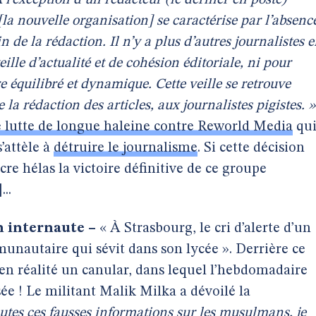
 l’exception d’un rédacteur (le dernier en poste)
la nouvelle organisation] se caractérise par l’absenc
in de la rédaction. Il n’y a plus d’autres journalistes 
eille d’actualité et de cohésion éditoriale, ni pour
 équilibré et dynamique. Cette veille se retrouve
e la rédaction des articles, aux journalistes pigistes. »
 lutte de longue haleine contre Reworld Media
qui
s’attèle à
détruire le journalisme
. Si cette décision
cre hélas la victoire définitive de ce groupe
]
...
n internaute –
« À Strasbourg, le cri d’alerte d’un
munautaire qui sévit dans son lycée ». Derrière ce
en réalité un canular, dans lequel l’hebdomadaire
sée ! Le militant Malik Milka a dévoilé la
utes ces fausses informations sur les musulmans, je