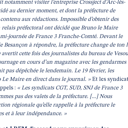
 notamment visiter l’entreprise Crossject d’Arc-lès-
dé au dernier moment, et dont la préfecture de
 contenu aux rédactions. Impossible d’obtenir des
n relais préfectoral ont décidé que Bruno le Maire
 la mi-journée de France 3 Franche-Comté. Devant le
e Besançon à répondre, la préfecture change de ton 
le avertit cette fois des journalistes du bureau de Vesou
 tournage en cours d’un magazine avec les gendarmes
it pas dépêchée le lendemain. Le 19 février, les
Le Maire en direct dans le journal. »
Et les syndica
ppels :
« Les syndicats CGT, SUD, SNJ de France 3
mes pas des valets de la préfecture. [...] Nous
ion régionale qu’elle rappelle à la préfecture le
tes et à leur indépendance. »