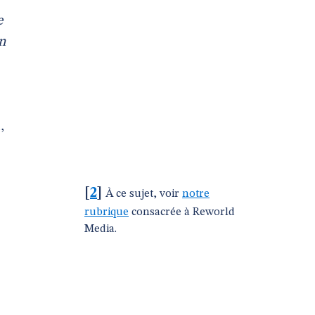
e
en
,
[
2
]
À ce sujet, voir
notre
rubrique
consacrée à Reworld
Media.