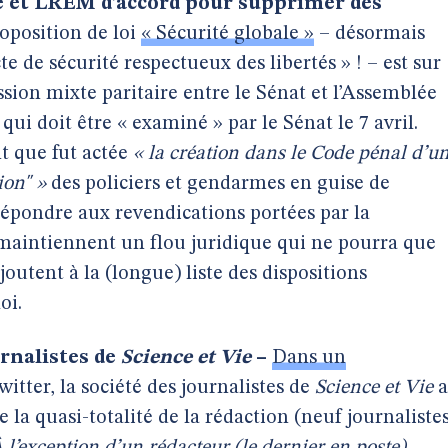
oite et LREM d’accord pour supprimer des
oposition de loi
« Sécurité globale »
– désormais
 de sécurité respectueux des libertés » ! – est sur
sion mixte paritaire entre le Sénat et l’Assemblée
qui doit être « examiné » par le Sénat le 7 avril.
 que fut actée
« la création dans le Code pénal d’u
ion" »
des policiers et gendarmes en guise de
e répondre aux revendications portées par la
 maintiennent un flou juridique qui ne pourra que
ajoutent à la (longue) liste des dispositions
oi.
urnalistes de
Science et Vie
–
Dans un
itter, la société des journalistes de
Science et Vie
a
 la quasi-totalité de la rédaction (neuf journaliste