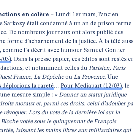
actions en colère –
Lundi 1er mars, l’ancien
as Sarkozy était condamné à un an de prison ferme
ence. De nombreux journaux ont alors publié des
e forme d’acharnement de la justice. À la télé auss
ant, comme l’a décrit avec humour Samuel Gontier
/03)
. Dans la presse papier, ces éditos sont restés e
rédactions, et notamment celles du
Parisien, Paris
Ouest France, La Dépêche
ou
La Provence
. Une
 déplorions la rareté
…
Pour Mediapart (12/03)
, le
r une mesure simple :
« Donner un statut juridique
droits moraux et, parmi ces droits, celui d’adouber p
le révoquer. Lors du vote de la dernière loi sur la
i Bloche votée sous le quinquennat de François
artée, laissant les mains libres aux milliardaires qui