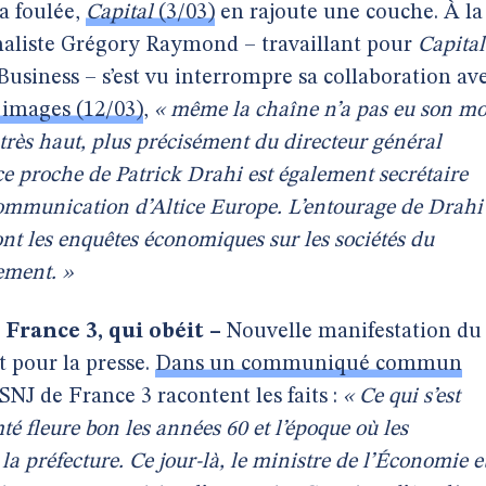
la foulée,
Capital
(3/03)
en rajoute une couche. À la
urnaliste Grégory Raymond – travaillant pour
Capital
usiness – s’est vu interrompre sa collaboration av
 images (12/03)
,
« même la chaîne n’a pas eu son mo
e très haut, plus précisément du directeur général
ce proche de Patrick Drahi est également secrétaire
communication d’Altice Europe. L’entourage de Drahi
ont les enquêtes économiques sur les sociétés du
ement. »
 France 3, qui obéit –
Nouvelle manifestation du
 pour la presse.
Dans un communiqué commun
 SNJ de France 3 racontent les faits :
« Ce qui s’est
é fleure bon les années 60 et l’époque où les
la préfecture. Ce jour-là, le ministre de l’Économie e