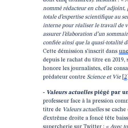
dont cinq titulaires). Résultat :
« À
nommé rédacteur en chef adjoint, [
totale d’expertise scientifique au se
interne pour réaliser le travail de v
assurer l’élaboration d’un sommaire
confiée ainsi que la quasi-totalité d
Cette démission s’inscrit dans
une
depuis le rachat du titre en 2019, 
honore les journalistes, elle consa
prédateur contre
Science et Vie
[
2
-
Valeurs actuelles
piégé par u
professeur face à la pression com
titre de
Valeurs actuelles
se cache 
d’extrême droite a foncé tête bais
supercherie
sur Twitter
:
« Avec to