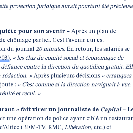
ette protection juridique aurait pourtant été précieus
nquiète pour son avenir –
Après un plan de
de chômage partiel. C’est l’avenir qui est
ion du journal
20 minutes
. En retour, les salariés se
/03)
,
« les élus du comité social et économique de
 défiance contre la direction du quotidien gratuit. Ell
a rédaction. »
Après plusieurs décisions
« erratiques
ajoute :
« C’est comme si la direction naviguait à vue, 
énité et recul. »
urant » fait virer un journaliste de
Capital
–
L
it une opération de police ayant ciblé un restaura
ge d’Altice (BFM-TV, RMC,
Libération
, etc.) et