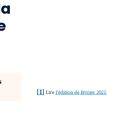
la
e
s
[
1
]
Lire
l’édition de février 2021
.