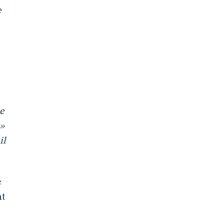
e
e
 »
il
e
nt