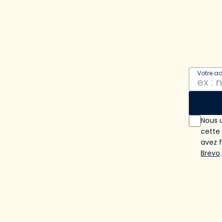
Votre a
Nous u
cette
avez 
Brevo
.