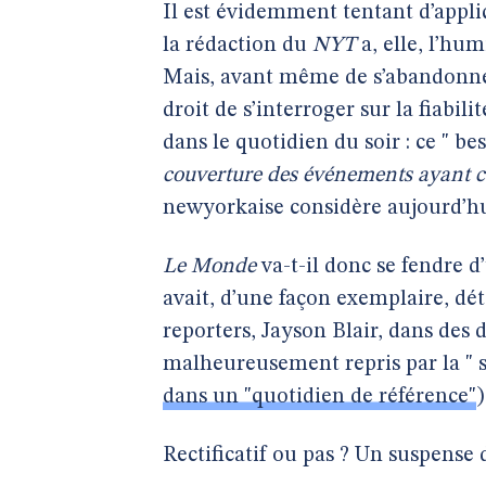
Il est évidemment tentant d’appl
la rédaction du
NYT
a, elle, l’humi
Mais, avant même de s’abandonner
droit de s’interroger sur la fiabili
dans le quotidien du soir : ce " best
couverture des événements ayant co
newyorkaise considère aujourd’hu
Le Monde
va-t-il donc se fendre d’
avait, d’une façon exemplaire, déta
reporters, Jayson Blair, dans des d
malheureusement repris par la " s
dans un "quotidien de référence"
)
Rectificatif ou pas ? Un suspense 