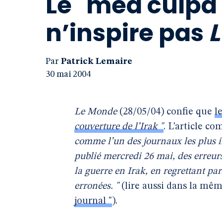
Le "mea culpa
n’inspire pas
Par
Patrick Lemaire
30 mai 2004
Le Monde
(28/05/04) confie que
l
couverture de l’Irak "
. L’article c
comme l’un des journaux les plus in
publié mercredi 26 mai, des erreur
la guerre en Irak, en regrettant pa
erronées. "
(lire aussi dans la mê
journal "
).