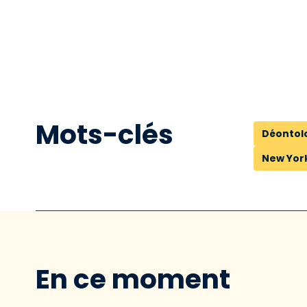
Mots-clés
Déontol
New Yor
En ce moment