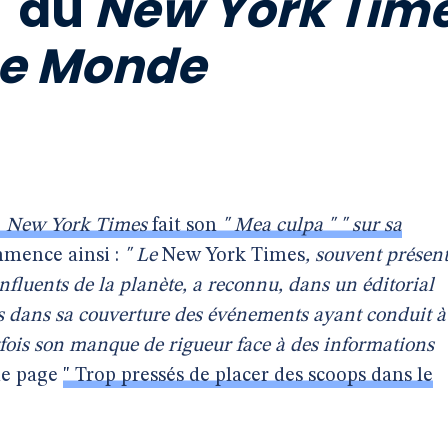
" du
New York Tim
Le Monde
e
New York Times
fait son
" Mea culpa "
" sur sa
ommence ainsi :
" Le
New York Times
, souvent présen
fluents de la planète, a reconnu, dans un éditorial
s dans sa couverture des événements ayant conduit à
rfois son manque de rigueur face à des informations
me page
" Trop pressés de placer des scoops dans le