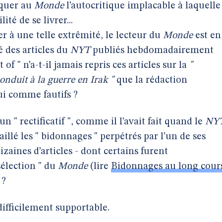
iquer au
Monde
l’autocritique implacable à laquelle
lité de se livrer...
 à une telle extrêmité, le lecteur du
Monde
est en
té des articles du
NYT
publiés hebdomadairement
 of " n’a-t-il jamais repris ces articles sur la
"
nduit à la guerre en Irak "
que la rédaction
i comme fautifs ?
un " rectificatif ", comme il l’avait fait quand le
NY
illé les " bidonnages " perpétrés par l’un de ses
izaines d’articles - dont certains furent
élection " du
Monde
(lire
Bidonnages au long cour
 ?
difficilement supportable.