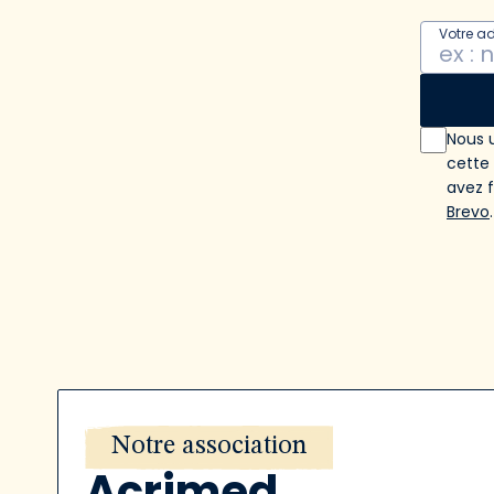
Votre a
Nous u
cette
avez 
Brevo
.
Notre association
Acrimed,