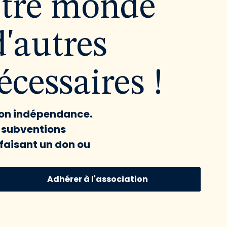
utre monde
d'autres
cessaires !
 son indépendance.
x subventions
faisant un don ou
Adhérer à l'association