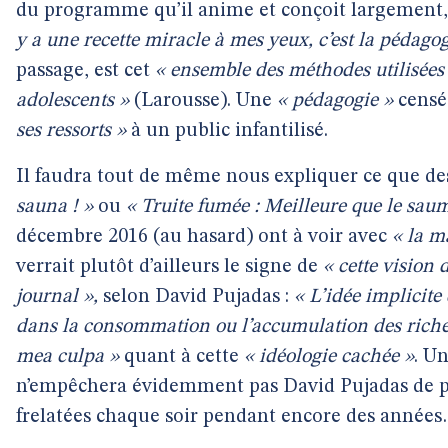
du programme qu’il anime et conçoit largement, d
y a une recette miracle à mes yeux, c’est la pédagog
passage, est cet
« ensemble des méthodes utilisées 
adolescents »
(Larousse). Une
« pédagogie »
censé
ses ressorts »
à un public infantilisé.
Il faudra tout de même nous expliquer ce que d
sauna ! »
ou
« Truite fumée : Meilleure que le sau
décembre 2016 (au hasard) ont à voir avec
« la m
verrait plutôt d’ailleurs le signe de
« cette vision
journal »,
selon David Pujadas :
« L’idée implicite
dans la consommation ou l’accumulation des riche
mea culpa »
quant à cette
« idéologie cachée »
. U
n’empêchera évidemment pas David Pujadas de p
frelatées chaque soir pendant encore des année