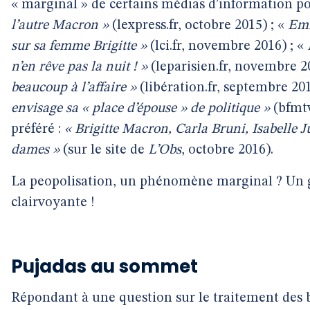
« marginal » de certains médias d’information po
l’autre Macron »
(lexpress.fr, octobre 2015) ; «
Emm
sur sa femme Brigitte »
(lci.fr, novembre 2016) ; «
n’en rêve pas la nuit ! »
(leparisien.fr, novembre 2
beaucoup à l’affaire »
(libération.fr, septembre 20
envisage sa « place d’épouse » de politique »
(bfmt
préféré :
« Brigitte Macron, Carla Bruni, Isabelle
dames »
(sur le site de
L’Obs
, octobre 2016).
La peopolisation, un phénomène marginal ? Un g
clairvoyante !
Pujadas au sommet
Répondant à une question sur le traitement des b