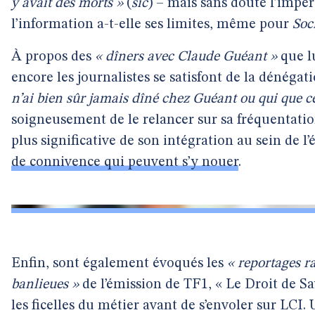
y avait des morts »
(
sic
) – mais sans doute l’imper
l’information a-t-elle ses limites, même pour
Soc
À propos des
« dîners avec Claude Guéant »
que lu
encore les journalistes se satisfont de la dénégat
n’ai bien sûr jamais dîné chez Guéant ou qui que ce
soigneusement de le relancer sur sa fréquentatio
plus significative de son intégration au sein de l’
de connivence qui peuvent s’y nouer
.
Enfin, sont également évoqués les
« reportages ra
banlieues »
de l’émission de TF1, « Le Droit de Sa
les ficelles du métier avant de s’envoler sur LCI