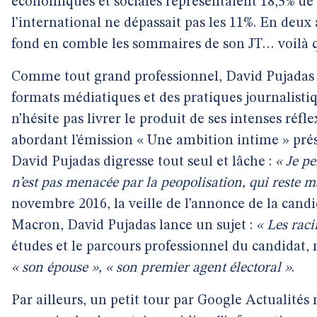
économiques et sociales représentaient 18,5% de 
l’international ne dépassait pas les 11%. En deux
fond en comble les sommaires de son JT… voilà qu
Comme tout grand professionnel, David Pujadas e
formats médiatiques et des pratiques journalisti
n’hésite pas livrer le produit de ses intenses réfl
abordant l’émission « Une ambition intime »
pré
David Pujadas digresse tout seul et lâche :
« Je pe
n’est pas menacée par la peopolisation, qui reste 
novembre 2016, la veille de l’annonce de la can
Macron, David Pujadas lance un sujet :
« Les rac
études et le parcours professionnel du candidat,
« son épouse », « son premier agent électoral »
.
Par ailleurs, un petit tour par Google Actualités 