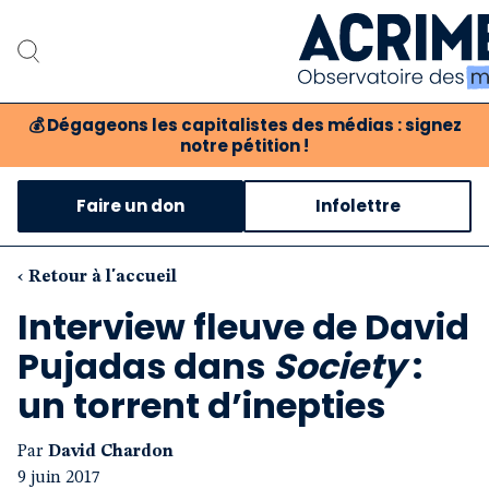
💰
Dégageons les capitalistes des médias : signez
notre pétition !
Notre associat
Faire un don
Infolettre
Notre critique des 
Nos propositio
‹ Retour à l'accueil
Interview fleuve de David
Notre revue
Pujadas dans
Society
:
Boutique
un torrent d’inepties
Par
David Chardon
9 juin 2017