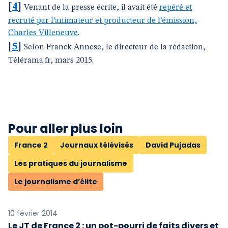
[
4
]
Venant de la presse écrite, il avait été
repéré et
recruté par l’animateur et producteur de l’émission,
Charles Villeneuve
.
[
5
]
Selon Franck Annese, le directeur de la rédaction,
Télérama.fr, mars 2015.
Pour aller plus loin
France 2
Journaux télévisés
David Pujadas
Les pratiques du journalisme
Le journalisme d’élite
10 février 2014
Le JT de France 2 : un pot-pourri de faits divers et