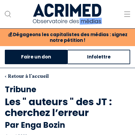
💰
Dégageons les capitalistes des médias : signez
notre pétition !
Notre association
Faire un don
Infolettre
Notre critique des médias
Nos propositions
‹ Retour à l'accueil
Tribune
Notre revue
Les " auteurs " des JT :
Boutique
cherchez l’erreur
Par Enga Bozin