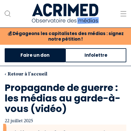
💰
Dégageons les capitalistes des médias : signez
notre pétition !
Notre association
Faire un don
Infolettre
Notre critique des médias
Nos propositions
‹ Retour à l'accueil
Propagande de guerre :
Notre revue
les médias au garde-à-
Boutique
vous (vidéo)
22 juillet 2025