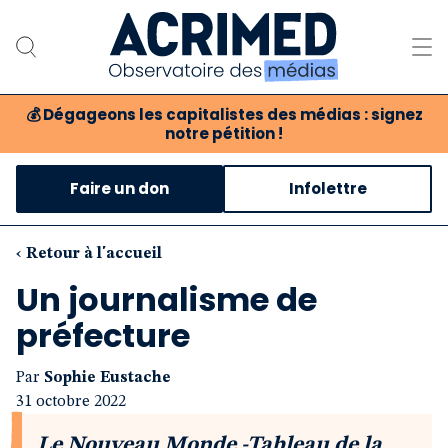
💰
Dégageons les capitalistes des médias : signez
notre pétition !
Notre association
Faire un don
Infolettre
Notre critique des médias
Nos propositions
‹ Retour à l'accueil
Un journalisme de
Notre revue
préfecture
Boutique
Par
Sophie Eustache
31 octobre 2022
Le Nouveau Monde -Tableau de la