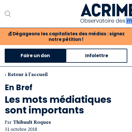
💰
Dégageons les capitalistes des médias : signez
notre pétition !
Notre associat
Faire un don
Infolettre
Notre critique des 
Nos propositio
‹ Retour à l'accueil
En Bref
Notre revue
Les mots médiatiques
Boutique
sont importants
Par
Thibault Roques
31 octobre 2018