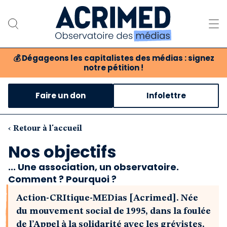
💰
Dégageons les capitalistes des médias : signez
notre pétition !
Notre association
Faire un don
Infolettre
Notre critique des médias
Nos propositions
‹ Retour à l'accueil
Nos objectifs
Notre revue
... Une association, un observatoire.
Comment ? Pourquoi ?
Boutique
Action-CRItique-MEDias [Acrimed].
Née
du mouvement social de 1995, dans la foulée
de l’Appel à la solidarité avec les grévistes,