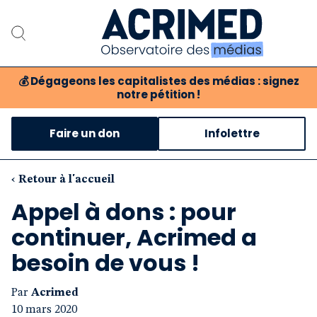
💰
Dégageons les capitalistes des médias : signez
notre pétition !
Notre association
Faire un don
Infolettre
Notre critique des médias
Nos propositions
‹ Retour à l'accueil
Appel à dons : pour
Notre revue
continuer, Acrimed a
Boutique
besoin de vous !
Par
Acrimed
10 mars 2020