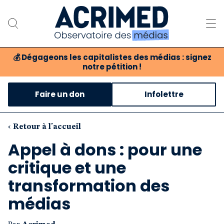
💰
Dégageons les capitalistes des médias : signez
notre pétition !
Notre association
Faire un don
Infolettre
Notre critique des médias
Nos propositions
‹ Retour à l'accueil
Appel à dons : pour une
Notre revue
critique et une
Boutique
transformation des
médias