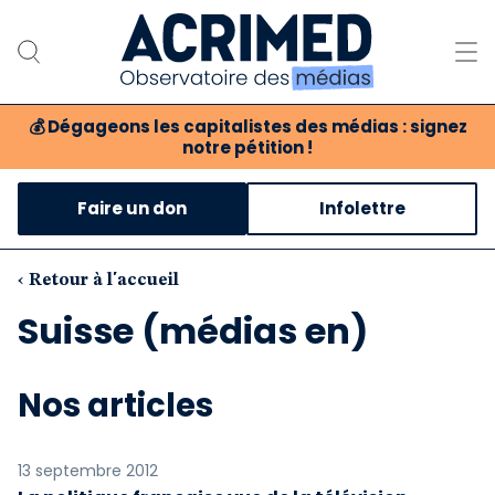
💰
Dégageons les capitalistes des médias : signez
notre pétition !
Notre association
Faire un don
Infolettre
Notre critique des médias
Nos propositions
‹ Retour à l'accueil
Suisse (médias en)
Notre revue
Boutique
Nos articles
13 septembre 2012