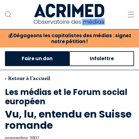
💰
Dégageons les capitalistes des médias : signez
notre pétition !
Notre association
Faire un don
Infolettre
Notre critique des médias
Nos propositions
‹ Retour à l'accueil
Les médias et le Forum social
Notre revue
européen
Boutique
Vu, lu, entendu en Suisse
romande
novembre 2002