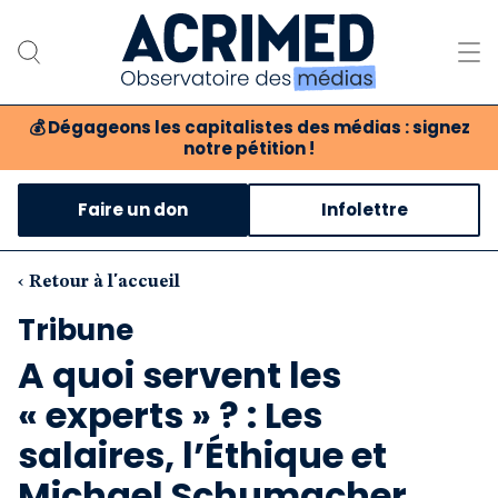
💰
Dégageons les capitalistes des médias : signez
notre pétition !
Notre association
Faire un don
Infolettre
Notre critique des médias
Nos propositions
‹ Retour à l'accueil
Tribune
Notre revue
A quoi servent les
Boutique
« experts » ? : Les
salaires, l’Éthique et
Michael Schumacher