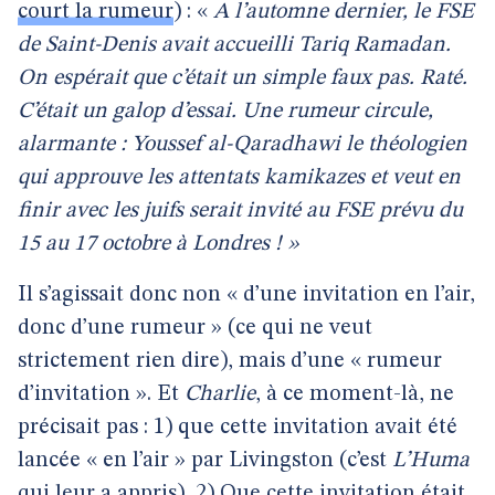
court la rumeur
) : «
A l’automne dernier, le FSE
de Saint-Denis avait accueilli Tariq Ramadan.
On espérait que c’était un simple faux pas. Raté.
C’était un galop d’essai. Une rumeur circule,
alarmante : Youssef al-Qaradhawi le théologien
qui approuve les attentats kamikazes et veut en
finir avec les juifs serait invité au FSE prévu du
15 au 17 octobre à Londres ! »
Il s’agissait donc non « d’une invitation en l’air,
donc d’une rumeur » (ce qui ne veut
strictement rien dire), mais d’une « rumeur
d’invitation ». Et
Charlie
, à ce moment-là, ne
précisait pas : 1) que cette invitation avait été
lancée « en l’air » par Livingston (c’est
L’Huma
qui leur a appris), 2) Que cette invitation était