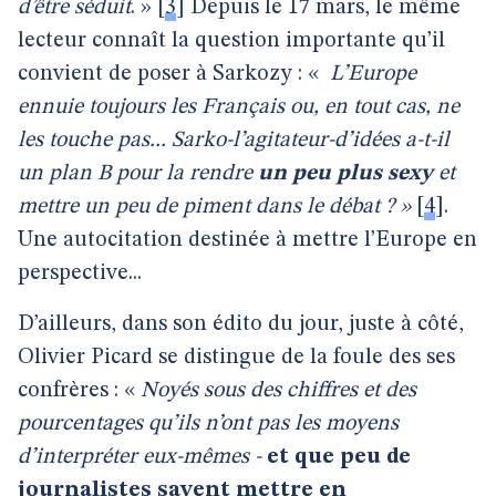
d’être séduit
. »
[
3
]
Depuis le 17 mars, le même
lecteur connaît la question importante qu’il
convient de poser à Sarkozy : «
L’Europe
ennuie toujours les Français ou, en tout cas, ne
les touche pas... Sarko-l’agitateur-d’idées a-t-il
un plan B pour la rendre
un peu plus sexy
et
mettre un peu de piment dans le débat ? »
[
4
]
.
Une autocitation destinée à mettre l’Europe en
perspective...
D’ailleurs, dans son édito du jour, juste à côté,
Olivier Picard se distingue de la foule des ses
confrères : «
Noyés sous des chiffres et des
pourcentages qu’ils n’ont pas les moyens
d’interpréter eux-mêmes -
et que peu de
journalistes savent mettre en