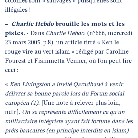
colonies sont « sauvages » puisqu’elles sont
illégales !
–
Charlie Hebdo
brouille les mots et les
pistes. -
Dans
Charlie Hebdo
, (n°666, mercredi
23 mars 2005, p.8), un article titré « Ken le
rouge vire au vert islam » rédigé par Caroline
Fourest et Fiammetta Venner, où l’on peut lire
ceci :
«
Ken Livingston a invité Qaradhawi à venir
délivrer sa bonne parole lors du Forum social
européen (1).
[Une note à relever plus loin,
ndlr]
. On se représente difficilement ce qu’un
milliardaire intégriste ayant fait fortune dans les
prêts bancaires (en principe interdits en islam)