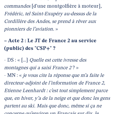
commandes
[d’une montgolfière à moteur]
,
Frédéric, tel Saint-Exupéry au-dessus de la
Cordillère des Andes, se prend à rêver aux
pionniers de l’aviation.
»
–
Acte 2 : Le JT de France 2 au service
(public) des "CSP+" ?
- DS : « [...]
Quelle est cette ivresse des
montagnes qui a saisi France 2
? »
- MN : «
je vous cite la réponse que m’a faite le
directeur-adjoint de l’information de France 2,
Etienne Leenhardt : c’est tout simplement parce
que, en hiver, y’a de la neige et que donc les gens
partent au ski. Mais que donc, même si ça ne
concerne qu’environ un Français sur dix, le