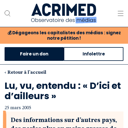
💰
Dégageons les capitalistes des médias : signez
notre pétition !
Notre association
Faire un don
Infolettre
Notre critique des médias
Nos propositions
‹ Retour à l'accueil
Lu, vu, entendu : « D’ici et
Notre revue
d’ailleurs »
Boutique
25 mars 2005
Des informations sur d’autres pays,