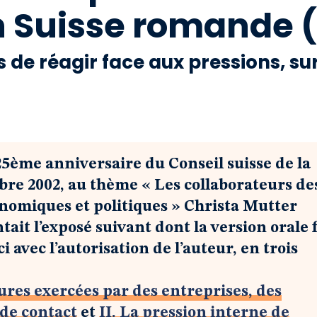
n Suisse romande 
tés de réagir face aux pressions, su
25ème anniversaire du Conseil suisse de la
bre 2002, au thème « Les collaborateurs de
nomiques et politiques » Christa Mutter
ait l’exposé suivant dont la version orale f
i avec l’autorisation de l’auteur, en trois
eures exercées par des entreprises, des
 de contact
et
II. La pression interne de