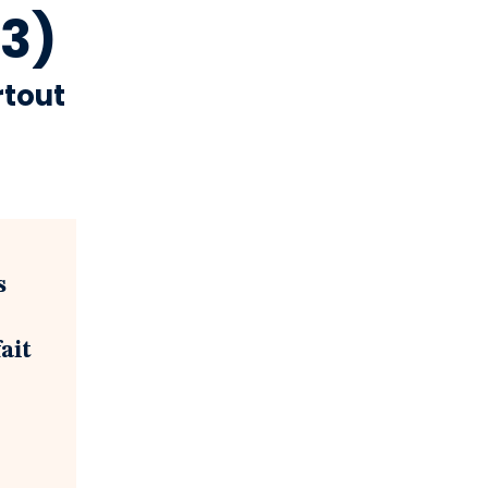
(3)
rtout
s
ait