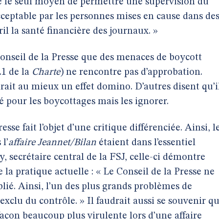
te le seul moyen de permettre une supervision du
 acceptable par les personnes mises en cause dans de
ril la santé financière des journaux. »
Conseil de la Presse que des menaces de boycott
.1 de la
Charte
) ne rencontre pas d’approbation.
ait au mieux un effet domino. D’autres disent qu’i
té pour les boycottages mais les ignorer.
esse fait l’objet d’une critique différenciée. Ainsi, l
l’
affaire Jeannet/Bilan
étaient dans l’essentiel
, secrétaire central de la FSJ, celle-ci démontre
de la pratique actuelle : « Le Conseil de la Presse ne
lié. Ainsi, l’un des plus grands problèmes de
exclu du contrôle. » Il faudrait aussi se souvenir q
 façon beaucoup plus virulente lors d’une affaire