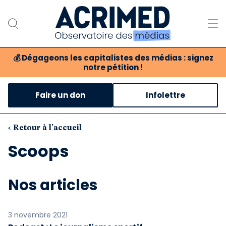
💰
Dégageons les capitalistes des médias : signez
notre pétition !
Notre association
Faire un don
Infolettre
Notre critique des médias
Nos propositions
‹ Retour à l'accueil
Scoops
Notre revue
Boutique
Nos articles
3 novembre 2021