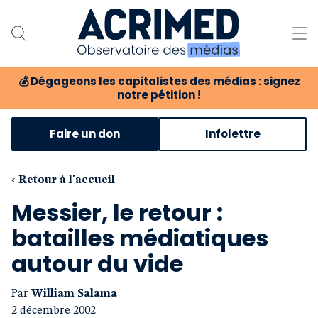
💰
Dégageons les capitalistes des médias : signez
notre pétition !
Notre association
Faire un don
Infolettre
Notre critique des médias
Nos propositions
‹ Retour à l'accueil
Messier, le retour :
Notre revue
batailles médiatiques
Boutique
autour du vide
Par
William Salama
2 décembre 2002