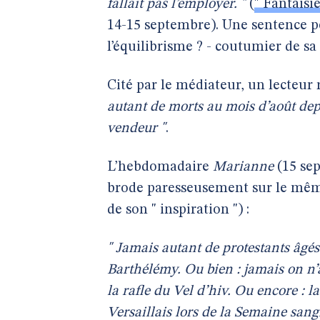
fallait pas l’employer. "
(
" Fantaisie
14-15 septembre). Une sentence p
l’équilibrisme ? - coutumier de sa
Cité par le médiateur, un lecteur
autant de morts au mois d’août depu
vendeur "
.
L’hebdomadaire
Marianne
(15 sep
brode paresseusement sur le même
de son " inspiration ") :
" Jamais autant de protestants âgés
Barthélémy. Ou bien : jamais on n’a
la rafle du Vel d’hiv. Ou encore : l
Versaillais lors de la Semaine sang