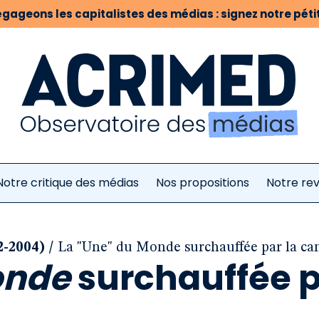
gageons les capitalistes des médias : signez notre pétit
Notre critique des médias
Nos propositions
Notre re
/
2-2004)
La "Une" du Monde surchauffée par la ca
nde
surchauffée 