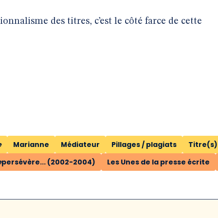
nnalisme des titres, c’est le côté farce de cette
e
Marianne
Médiateur
Pillages / plagiats
Titre(s)
e
persévère... (2002-2004)
Les Unes de la presse écrite