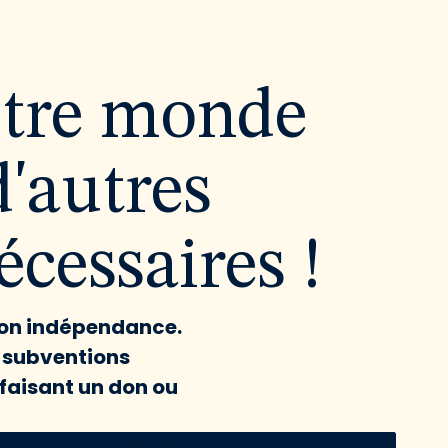
utre monde
d'autres
cessaires !
 son indépendance.
x subventions
faisant un don ou