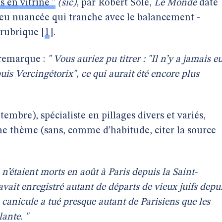
s en vitrine "
(sic)
, par Robert Solé,
Le Monde
daté
eu nuancée qui tranche avec le balancement -
 rubrique
[
1
]
.
 remarque :
" Vous auriez pu titrer : "Il n’y a jamais e
is Vercingétorix", ce qui aurait été encore plus
tembre), spécialiste en pillages divers et variés,
 thème (sans, comme d’habitude, citer la source
 n’étaient morts en août à Paris depuis la Saint-
vait enregistré autant de départs de vieux juifs depu
a canicule a tué presque autant de Parisiens que les
lante. "