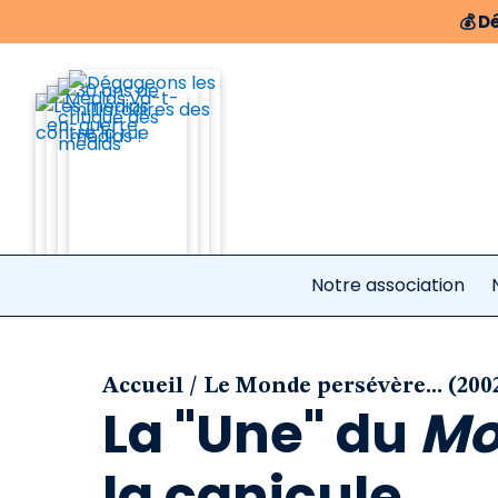
💰
Dé
Notre association
/
Accueil
Le Monde persévère... (200
La "Une" du
Mo
la canicule