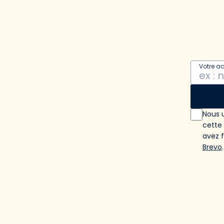
Votre a
Nous u
cette
avez 
Brevo
.