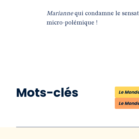
Marianne
qui condamne le sensatio
micro-polémique !
Mots-clés
Le Mond
Le Mond