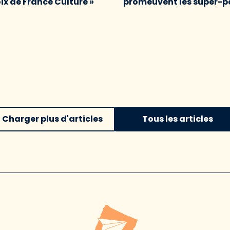
oix de France Culture »
promeuvent les super-p
Charger plus d'articles
Tous les articles