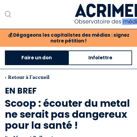
💰
Dégageons les capitalistes des médias : signez
notre pétition !
Notre association
Faire un don
Infolettre
Notre critique des méd
Nos propositions
‹ Retour à l'accueil
EN BREF
Notre revue
Scoop : écouter du metal
Boutique
ne serait pas dangereux
pour la santé !