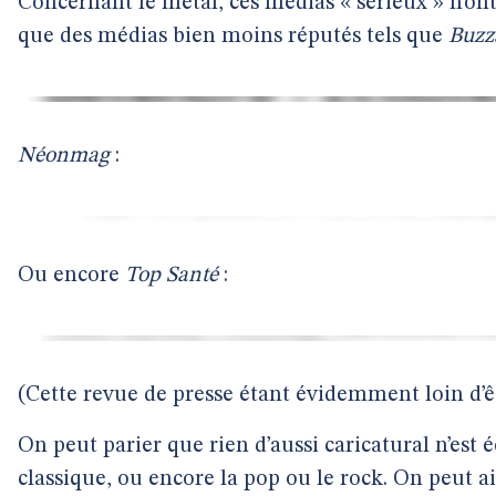
Concernant le metal, ces médias « sérieux » n’on
que des médias bien moins réputés tels que
Buzz
Néonmag
:
Ou encore
Top Santé
:
(Cette revue de presse étant évidemment loin d’ê
On peut parier que rien d’aussi caricatural n’est é
classique, ou encore la pop ou le rock. On peut ai