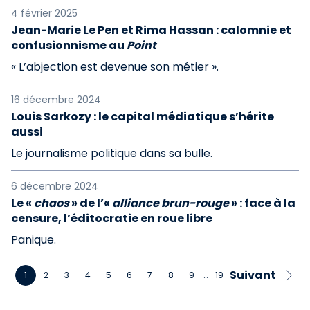
4 février 2025
Jean-Marie Le Pen et Rima Hassan : calomnie et
confusionnisme au
Point
« L’abjection est devenue son métier ».
16 décembre 2024
Louis Sarkozy : le capital médiatique s’hérite
aussi
Le journalisme politique dans sa bulle.
6 décembre 2024
Le «
chaos
» de l’«
alliance brun-rouge
» : face à la
censure, l’éditocratie en roue libre
Panique.
Suivant
1
2
3
4
5
6
7
8
9
…
19