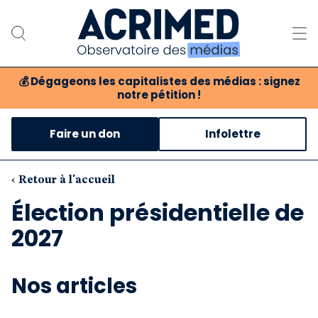
💰
Dégageons les capitalistes des médias : signez
notre pétition !
Notre association
Faire un don
Infolettre
Notre critique des médias
Nos propositions
‹ Retour à l'accueil
Élection présidentielle de
Notre revue
2027
Boutique
Nos articles