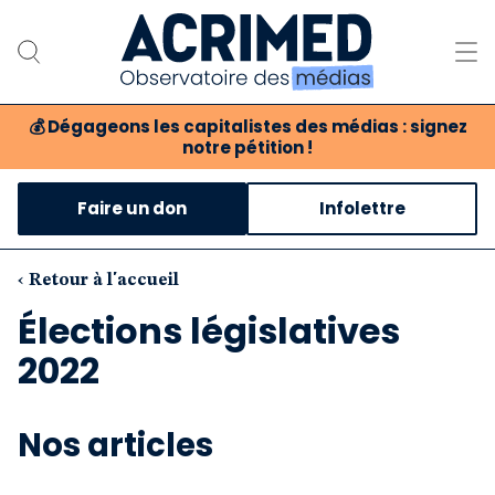
💰
Dégageons les capitalistes des médias : signez
notre pétition !
Notre association
Faire un don
Infolettre
Notre critique des médias
Nos propositions
‹ Retour à l'accueil
Élections législatives
Notre revue
2022
Boutique
Nos articles