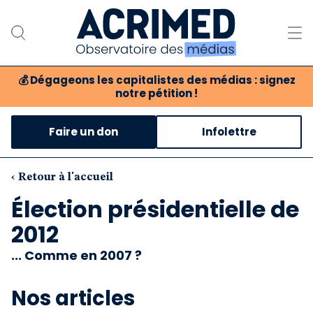
💰
Dégageons les capitalistes des médias : signez
notre pétition !
Notre association
Faire un don
Infolettre
Notre critique des médias
Nos propositions
‹ Retour à l'accueil
Élection présidentielle de
Notre revue
2012
Boutique
... Comme en 2007 ?
Nos articles