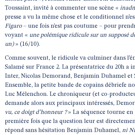
Toussaint, invité à commenter une scène «
inadm
presse a vu la même chose et le conditionnel n’es
Figaro
– une fois n’est pas coutume – pour prendre
voyant «
une polémique ridicule sur un supposé do
un)
» (16/10).
Comme souvent, le ridicule va culminer dans l’é
Salamé sur France 2. La présentatrice du 20h a i
Inter, Nicolas Demorand, Benjamin Duhamel et Son
Ensemble, la petite bande de copains débriefe no
Luc Mélenchon. Le chroniqueur (et co-producte
demande alors aux principaux intéressés, Demo
vu, ce doigt d’honneur ?
» La séquence tourne en b
première fois que la question leur est directemen
répond sans hésitation Benjamin Duhamel,
ni Ni