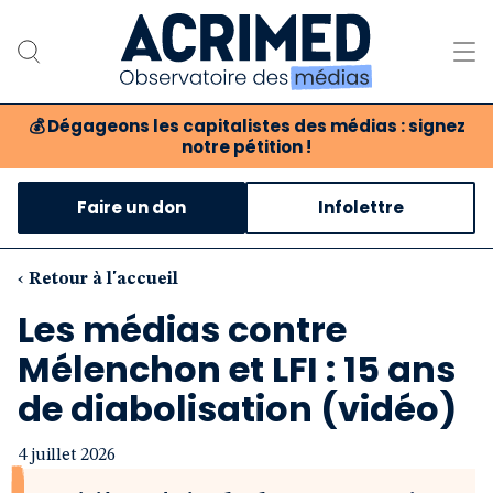
💰
Dégageons les capitalistes des médias : signez
notre pétition !
Notre association
Faire un don
Infolettre
Notre critique des médias
Nos propositions
‹ Retour à l'accueil
Les médias contre
Notre revue
Mélenchon et LFI : 15 ans
Boutique
de diabolisation (vidéo)
4 juillet 2026