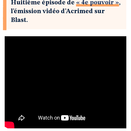
Huitième épisode de
« 4e pouvoir »
,
l’émission vidéo d’Acrimed sur
Blast.