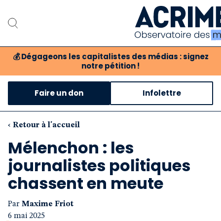
💰
Dégageons les capitalistes des médias : signez
notre pétition !
Notre associat
Faire un don
Infolettre
Notre critique des 
Nos propositio
‹ Retour à l'accueil
Mélenchon : les
Notre revue
journalistes politiques
Boutique
chassent en meute
Par
Maxime Friot
6 mai 2025