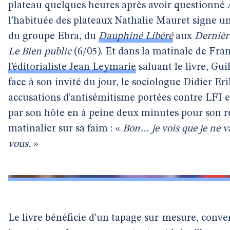
plateau quelques heures après avoir questionné Al
l’habituée des plateaux Nathalie Mauret signe un 
du groupe Ebra, du
Dauphiné Libéré
aux
Dernièr
Le Bien public
(6/05). Et dans la matinale de Fra
l’éditorialiste Jean Leymarie
saluant le livre, G
face à son invité du jour, le sociologue Didier Er
accusations d’antisémitisme portées contre LFI e
par son hôte en à peine deux minutes pour son re
matinalier sur sa faim : «
Bon… je vois que je ne va
vous.
»
Le livre bénéficie d’un tapage sur-mesure, conv