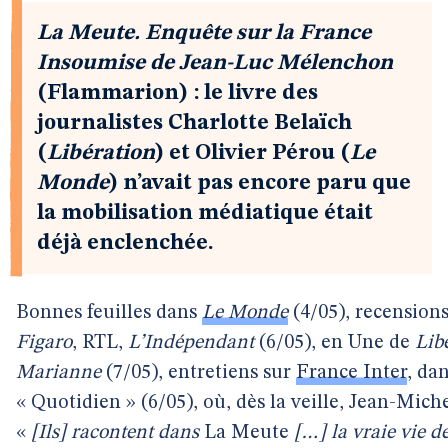
La Meute. Enquête sur la France
Insoumise de Jean-Luc Mélenchon
(Flammarion) : le livre des
journalistes Charlotte Belaïch
(
Libération
) et Olivier Pérou (
Le
Monde
) n’avait pas encore paru que
la mobilisation médiatique était
déjà enclenchée.
Bonnes feuilles dans
Le Monde
(4/05), recension
Figaro
, RTL,
L’Indépendant
(6/05), en Une de
Lib
Marianne
(7/05), entretiens sur
France Inter
, da
« Quotidien » (6/05), où, dès la veille, Jean-Miche
«
[Ils] racontent dans
La Meute
[…] la vraie vie d