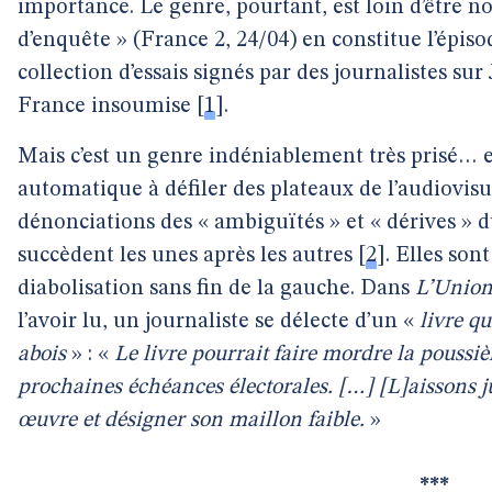
importance. Le genre, pourtant, est loin d’être 
d’enquête » (France 2, 24/04) en constitue l’épisod
collection d’essais signés par des journalistes s
France insoumise
[
1
]
.
Mais c’est un genre indéniablement très prisé… et
automatique à défiler des plateaux de l’audiovisu
dénonciations des « ambiguïtés » et « dérives » 
succèdent les unes après les autres
[
2
]
. Elles son
diabolisation sans fin de la gauche. Dans
L’Unio
l’avoir lu, un journaliste se délecte d’un «
livre q
abois
» : «
Le livre pourrait faire mordre la poussi
prochaines échéances électorales. […] [L]aissons j
œuvre et désigner son maillon faible.
»
***