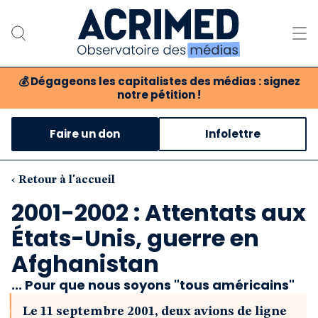
💰
Dégageons les capitalistes des médias : signez
notre pétition !
Notre association
Faire un don
Infolettre
Notre critique des médias
Nos propositions
‹ Retour à l'accueil
2001-2002 : Attentats aux
Notre revue
États-Unis, guerre en
Boutique
Afghanistan
... Pour que nous soyons "tous américains"
Le 11 septembre 2001, deux avions de ligne