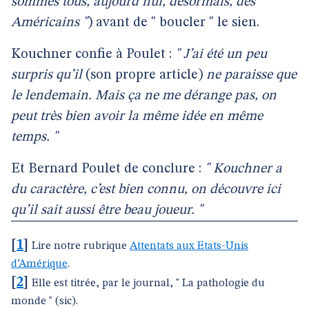
sommes tous, aujourd’hui, désormais, des
Américains "
) avant de " boucler " le sien.
Kouchner confie à Poulet :
" J’ai été un peu
surpris qu’il
(son propre article)
ne paraisse que
le lendemain. Mais ça ne me dérange pas, on
peut très bien avoir la même idée en même
temps. "
Et Bernard Poulet de conclure :
" Kouchner a
du caractère, c’est bien connu, on découvre ici
qu’il sait aussi être beau joueur. "
[
1
]
Lire notre rubrique
Attentats aux Etats-Unis
d’Amérique
.
[
2
]
Elle est titrée, par le journal, " La pathologie du
monde " (sic).