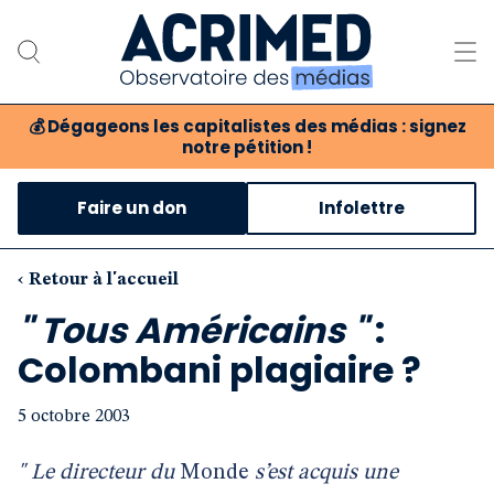
💰
Dégageons les capitalistes des médias : signez
notre pétition !
Notre association
Faire un don
Infolettre
Notre critique des médias
Nos propositions
‹ Retour à l'accueil
" Tous Américains "
:
Notre revue
Colombani plagiaire ?
Boutique
5 octobre 2003
" Le directeur du
Monde
s’est acquis une