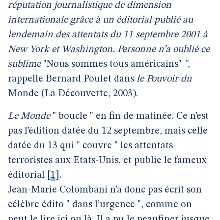
réputation journalistique de dimension
internationale grâce à un éditorial publié au
lendemain des attentats du 11 septembre 2001 à
New York et Washington. Personne n’a oublié ce
sublime
"Nous sommes tous américains"
"
,
rappelle Bernard Poulet dans
le Pouvoir du
Monde (La Découverte, 2003).
Le Monde
" boucle " en fin de matinée. Ce n’est
pas l’édition datée du 12 septembre, mais celle
datée du 13 qui " couvre " les attentats
terroristes aux Etats-Unis, et publie le fameux
éditorial
[
1
]
.
Jean-Marie Colombani n’a donc pas écrit son
célèbre édito " dans l’urgence ", comme on
peut le lire ici ou là. Il a pu le peaufiner jusque