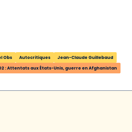
l Obs
Autocritiques
Jean-Claude Guillebaud
2 : Attentats aux États-Unis, guerre en Afghanistan