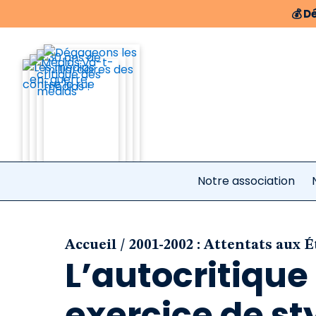
💰
Dé
Notre association
/
Accueil
2001-2002 : Attentats aux 
L’autocritique
exercice de sty