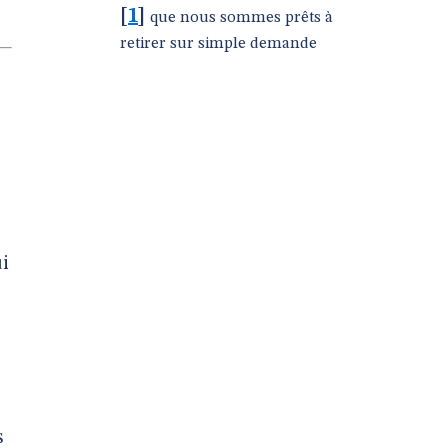
[
1
]
que nous sommes prêts à
retirer sur simple demande
ui
s