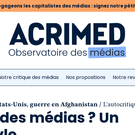
gageons les capitalistes des médias : signez notre pétit
Notre critique des médias
Nos propositions
Notre re
/
États-Unis, guerre en Afghanistan
L'autocritiq
 des médias ? Un
le...