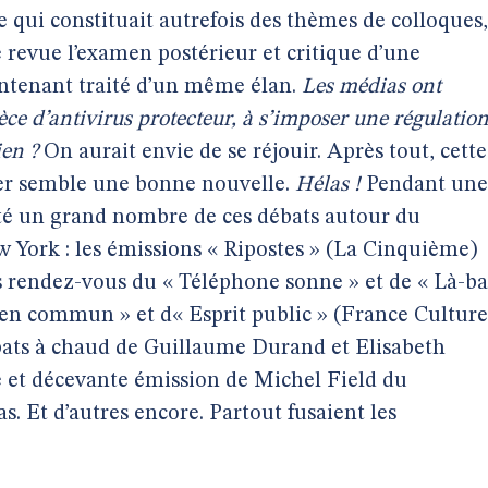
 qui constituait autrefois des thèmes de colloques,
de revue l’examen postérieur et critique d’une
intenant traité d’un même élan.
Les médias ont
ce d’antivirus protecteur, à s’imposer une régulatio
ien ?
On aurait envie de se réjouir. Après tout, cette
ler semble une bonne nouvelle.
Hélas !
Pendant une
té un grand nombre de ces débats autour du
w York : les émissions « Ripostes » (La Cinquième)
es rendez-vous du « Téléphone sonne » et de « Là-ba
 Bien commun » et d« Esprit public » (France Culture
ébats à chaud de Guillaume Durand et Elisabeth
 et décevante émission de Michel Field du
. Et d’autres encore. Partout fusaient les