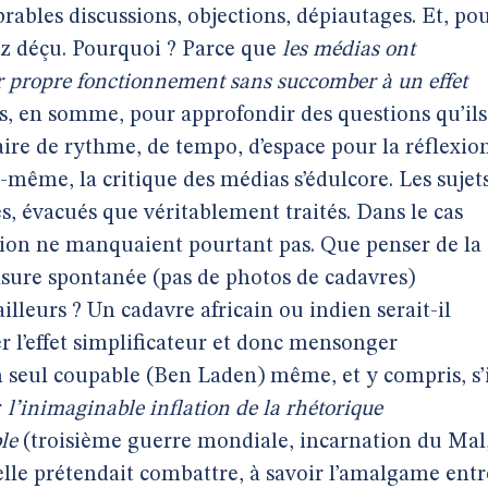
ables discussions, objections, dépiautages. Et, po
sez déçu. Pourquoi ? Parce que
les médias ont
r propre fonctionnement sans succomber à un effet
cés, en somme, pour approfondir des questions qu’ils
ire de rythme, de tempo, d’espace pour la réflexio
e-même, la critique des médias s’édulcore. Les sujet
, évacués que véritablement traités. Dans le cas
gation ne manquaient pourtant pas. Que penser de la
nsure spontanée (pas de photos de cadavres)
lleurs ? Un cadavre africain ou indien serait-il
l’effet simplificateur et donc mensonger
 seul coupable (Ben Laden) même, et y compris, s’
r
l’inimaginable inflation de la rhétorique
le
(troisième guerre mondiale, incarnation du Mal
uelle prétendait combattre, à savoir l’amalgame entr