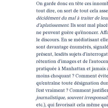
On garde donc en tête ces innombr
tout dire, on sort de tout cela as
décidément du mal à traiter de leu
d’aplatissement
. Ils sont mal pla
ne peuvent guère qu’énoncer. Affa
le discours. En se médiatisant ell
sont davantage énumérés, signalés
présent, lesdits sujets d’interro
rétention d’images et de l’autoce
pratiquée à Manhattan et jamais ai
moins choquant ? Comment éviter 
qu’entraîne toute désignation dun
l’est vraiment ? Comment justifie
journalistique, souvent irresponsab
etc.), qui favorisait cela même q