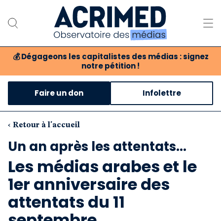
💰
Dégageons les capitalistes des médias : signez
notre pétition !
Notre association
Faire un don
Infolettre
Notre critique des médias
Nos propositions
‹ Retour à l'accueil
Un an après les attentats...
Notre revue
Les médias arabes et le
Boutique
1er anniversaire des
attentats du 11
septembre