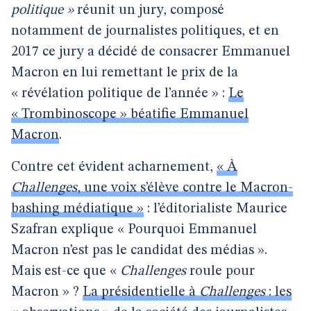
politique »
réunit un jury, composé
notamment de journalistes politiques, et en
2017 ce jury a décidé de consacrer Emmanuel
Macron en lui remettant le prix de la
« révélation politique de l’année » :
Le
« Trombinoscope » béatifie Emmanuel
Macron
.
Contre cet évident acharnement,
« À
Challenges
, une voix s’élève contre le Macron-
bashing médiatique »
: l’éditorialiste Maurice
Szafran explique « Pourquoi Emmanuel
Macron n’est pas le candidat des médias ».
Mais est-ce que «
Challenges
roule pour
Macron » ?
La présidentielle à
Challenges
: les