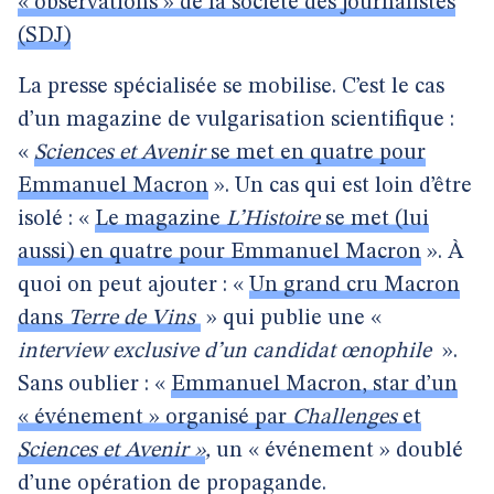
« observations » de la société des journalistes
(SDJ)
La presse spécialisée se mobilise. C’est le cas
d’un magazine de vulgarisation scientifique :
«
Sciences et Avenir
se met en quatre pour
Emmanuel Macron
». Un cas qui est loin d’être
isolé : «
Le magazine
L’Histoire
se met (lui
aussi) en quatre pour Emmanuel Macron
». À
quoi on peut ajouter : «
Un grand cru Macron
dans
Terre de Vins
» qui publie une «
interview exclusive d’un candidat œnophile
».
Sans oublier : «
Emmanuel Macron, star d’un
« événement » organisé par
Challenges
et
Sciences et Avenir »
,
un « événement » doublé
d’une opération de propagande.