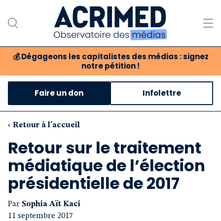
💰
Dégageons les capitalistes des médias : signez
notre pétition !
Notre association
Faire un don
Infolettre
Notre critique des médias
Nos propositions
‹ Retour à l'accueil
Retour sur le traitement
Notre revue
médiatique de l’élection
Boutique
présidentielle de 2017
Par
Sophia Aït Kaci
11 septembre 2017