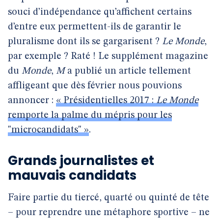
souci d’indépendance qu’affichent certains
d’entre eux permettent-ils de garantir le
pluralisme dont ils se gargarisent ?
Le Monde
,
par exemple ? Raté ! Le supplément magazine
du
Monde
,
M
a publié un article tellement
affligeant que dès février nous pouvions
annoncer :
« Présidentielles 2017 :
Le Monde
remporte la palme du mépris pour les
"microcandidats" »
.
Grands journalistes et
mauvais candidats
Faire partie du tiercé, quarté ou quinté de tête
– pour reprendre une métaphore sportive – ne