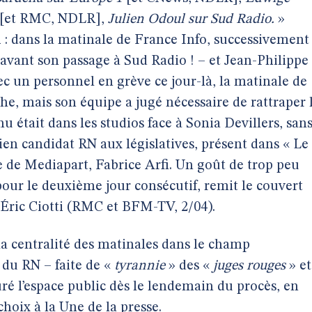
[et RMC, NDLR],
Julien Odoul sur Sud Radio.
»
i : dans la matinale de France Info, successivement
avant son passage à Sud Radio ! – et Jean-Philippe
c un personnel en grève ce jour-là, la matinale de
che, mais son équipe a jugé nécessaire de rattraper 
nu était dans les studios face à Sonia Devillers, san
en candidat RN aux législatives, présent dans « Le
te de Mediapart, Fabrice Arfi. Un goût de trop peu
our le deuxième jour consécutif, remit le couvert
Éric Ciotti (RMC et BFM-TV, 2/04).
la centralité des matinales dans le champ
 du RN – faite de «
tyrannie
» des «
juges rouges
» et
uré l’espace public dès le lendemain du procès, en
 choix à la Une de la presse.