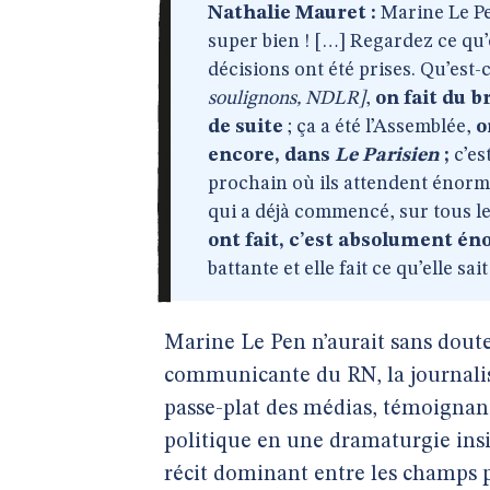
Nathalie Mauret :
Marine Le Pen,
super bien ! […] Regardez ce qu’e
décisions ont été prises. Qu’est-c
soulignons, NDLR]
,
on fait du b
de suite
; ça a été l’Assemblée,
o
encore, dans
Le Parisien
;
c’es
prochain où ils attendent énorm
qui a déjà commencé, sur tous le
ont fait, c’est absolument én
battante et elle fait ce qu’elle sait
Marine Le Pen n’aurait sans dou
communicante du RN, la journalist
passe-plat des médias, témoignant
politique en une dramaturgie ins
récit dominant entre les champs po