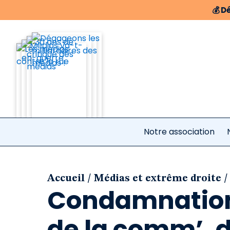
💰
Dé
Notre association
/
/
Accueil
Médias et extrême droite
Condamnations
de la comm’, di