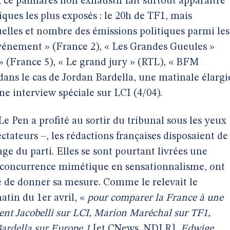
 ce palmarès non exhaustif fait surtout apparaître
ques les plus exposés : le 20h de TF1, mais
elles et nombre des émissions politiques parmi les
événement » (France 2), « Les Grandes Gueules »
 » (France 5), « Le grand jury » (RTL), « BFM
ans le cas de Jordan Bardella, une matinale élargi
ne interview spéciale sur LCI (4/04).
e Pen a profité au sortir du tribunal sous les yeux
ectateurs –, les rédactions françaises disposaient de
age du parti. Elles se sont pourtant livrées une
de concurrence mimétique en sensationnalisme, ont
e de donner sa mesure. Comme le relevait le
tin du 1er avril, «
pour comparer la France à une
urent Jacobelli sur LCI, Marion Maréchal sur TF1,
ardella sur Europe 1
[et CNews, NDLR],
Edwige