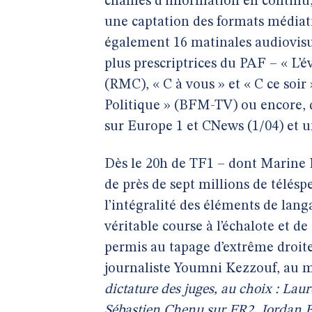
chaînes d’information en continu,
une captation des formats médiati
également 16 matinales audiovisu
plus prescriptrices du PAF – « L’
(RMC), « C à vous » et « C ce soir
Politique » (BFM-TV) ou encore, d
sur Europe 1 et CNews (1/04) et u
Dès le 20h de TF1 – dont Marine L
de près de sept millions de télésp
l’intégralité des éléments de lang
véritable course à l’échalote et 
permis au tapage d’extrême droit
journaliste Youmni Kezzouf, au ma
dictature des juges, au choix : La
Sébastien Chenu sur FR2, Jordan B