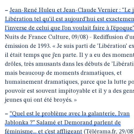
–
Jean-René Huleu et Jean-Claude Vernier : "Le 
Libération tel qu’il est aujourd’hui est exactemen
l’inverse de celui que l’on voulait faire à l’époque
Nuits de France Culture, 09/08) - Rediffusion d’
émission de 1993. « Je suis parti de ’Libération’ e
il était temps que j’en parte. Il y a eu des moment
drôles, très amusants dans les débuts de ’Libérati
mais beaucoup de moments dramatiques, et
humainement dramatiques, parce que la lutte po
pouvoir est souvent impitoyable et il y a des gen
jeunes qui ont été broyés. »
–
“Quel est le problème avec la galanterie, Ivan
Jablonka ?” Salamé et Demorand parlent de
féminisme... et c’est affligeant
(Télérama.fr, 29/08)