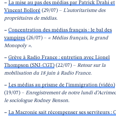
–
La mise au pas des médias par Patrick Drahi et
Vincent Bolloré
(29/07) –
L’autoritarisme des
propriétaires de médias.
–
Concentration des médias français : le bal des
vampires
(26/07) –
« Médias français, le grand
Monopoly ».
–
Grève à Radio France : entretien avec Lionel
Thompson (SNJ-CGT)
(22/07) –
Retour sur la
mobilisation du 18 juin à Radio France.
–
Les médias au prisme de l’immigration (vidéo)
(19/07) –
Enregistrement de notre lundi d’Acrime
le sociologue Rodney Benson.
–
La Macronie sait récompenser ses serviteurs : 