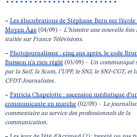
–
Les élucubrations de Stéphane Bern sur l’école
Moyen Âge
(04/09) –
L’histoire une nouvelle fois
traitée sur France Télévisions.
–
Photojournalisme : cinq ans après, le code Bru
Buisson n’a rien réglé
(03/09) –
Un communiqué s
par la Saif, la Scam, l’UPP, le SNJ, le SNJ-CGT, et l
CFDT-Journalistes.
–
Patricia Chapelotte : ascension médiatique d’u
communicante en marche
(02/09) –
Le journalis
commentaire au service des professionnels de la
communication.
–
Les jeux de l’été d’Acrimed (2) : tweeté ou pas t