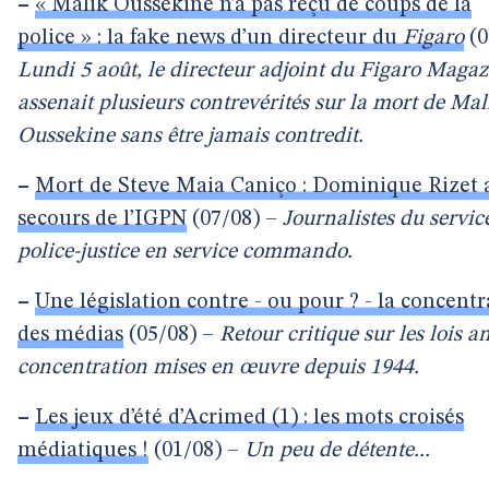
–
« Malik Oussekine n’a pas reçu de coups de la
police » : la fake news d’un directeur du
Figaro
(0
Lundi 5 août, le directeur adjoint du Figaro Maga
assenait plusieurs contrevérités sur la mort de Mal
Oussekine sans être jamais contredit.
–
Mort de Steve Maia Caniço : Dominique Rizet 
secours de l’IGPN
(07/08) –
Journalistes du servic
police-justice en service commando.
–
Une législation contre - ou pour ? - la concentr
des médias
(05/08) –
Retour critique sur les lois an
concentration mises en œuvre depuis 1944.
–
Les jeux d’été d’Acrimed (1) : les mots croisés
médiatiques !
(01/08) –
Un peu de détente...