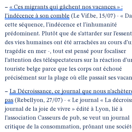
–
« Ces migrants qui gâchent nos vacances » :
l’indécence à son comble
(Le Vif.be, 15/07) - « D
cette séquence, l’indécence et l’inhumanité
prédominent. Plutôt que de s’attarder sur l’essent
des vies humaines ont été arrachées au cours d’
tragédie en mer -, tout est pensé pour focaliser
l’attention des téléspectateurs sur la réaction d’
touriste belge parce que les corps ont échoué
précisément sur la plage où elle passait ses vacan
–
La Décroissance, ce journal que nous n’achèter
pas
(Rebellyon, 27/07) - « Le journal « La décrois
journal de la joie de vivre » édité à Lyon, lié à
l’association Casseurs de pub, se veut un journal
critique de la consommation, prônant une sociét