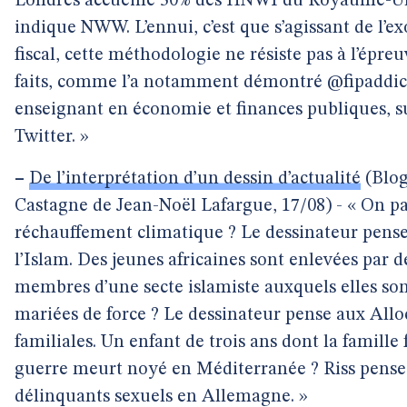
Londres accueille 30% des HNWI du Royaume-Un
indique NWW. L’ennui, c’est que s’agissant de l’e
fiscal, cette méthodologie ne résiste pas à l’épre
faits, comme l’a notamment démontré @fipaddic
enseignant en économie et finances publiques, s
Twitter. »
–
De l’interprétation d’un dessin d’actualité
(Blo
Castagne de Jean-Noël Lafargue, 17/08) - « On pa
réchauffement climatique ? Le dessinateur pense
l’Islam. Des jeunes africaines sont enlevées par d
membres d’une secte islamiste auxquels elles so
mariées de force ? Le dessinateur pense aux Allo
familiales. Un enfant de trois ans dont la famille f
guerre meurt noyé en Méditerranée ? Riss pense
délinquants sexuels en Allemagne. »