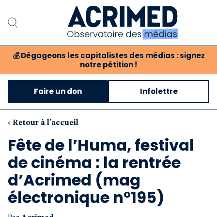
💰
Dégageons les capitalistes des médias : signez
notre pétition !
Notre association
Faire un don
Infolettre
Notre critique des médias
Nos propositions
‹ Retour à l'accueil
Fête de l’Huma, festival
Notre revue
de cinéma : la rentrée
Boutique
d’Acrimed (mag
électronique n°195)