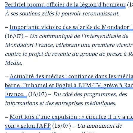
Perdriel promu officier de la légion d’honneur
(1
À ses soutiens zélés le pouvoir reconnaissant.
–
Importante victoire des salariés de Mondadori
(16/07) –
Un communiqué de l’intersyndicale de
Mondadori France, célébrant une première victoir
contre le projet de revente du groupe de presse à 
Media.
–
Actualité des médias : confiance dans les médi
berne, Duhamel et Fogiel à BFM-TV, grève à Ra
France...
(16/07) –
Du côté des programmes, des
informations et des entreprises médiatiques.
–
Mort lors d’une expulsion : « circulez il n’y a ri
voir » selon l’AFP
(15/07) –
Un monument de