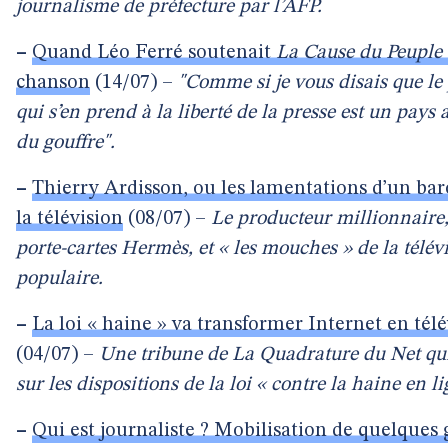
journalisme de préfecture par l’AFP.
–
Quand Léo Ferré soutenait
La Cause du Peuple
chanson
(14/07) –
"Comme si je vous disais que le
qui s’en prend à la liberté de la presse est un pays 
du gouffre".
–
Thierry Ardisson, ou les lamentations d’un ba
la télévision
(08/07) –
Le producteur millionnaire,
porte-cartes Hermès, et « les mouches » de la télév
populaire.
–
La loi « haine » va transformer Internet en télé
(04/07) –
Une tribune de La Quadrature du Net qui
sur les dispositions de la loi « contre la haine en li
–
Qui est journaliste ? Mobilisation de quelques 