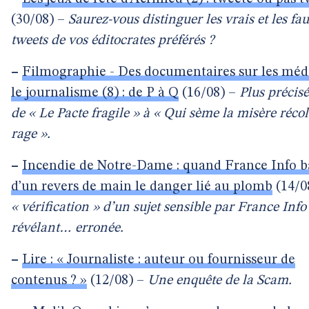
(30/08) –
Saurez-vous distinguer les vrais et les fa
tweets de vos éditocrates préférés ?
–
Filmographie - Des documentaires sur les médi
le journalisme (8) : de P à Q
(16/08) –
Plus précis
de « Le Pacte fragile » à « Qui sème la misère récol
rage ».
–
Incendie de Notre-Dame : quand France Info b
d’un revers de main le danger lié au plomb
(14/0
« vérification » d’un sujet sensible par France Info
révélant… erronée.
–
Lire : « Journaliste : auteur ou fournisseur de
contenus ? »
(12/08) –
Une enquête de la Scam.