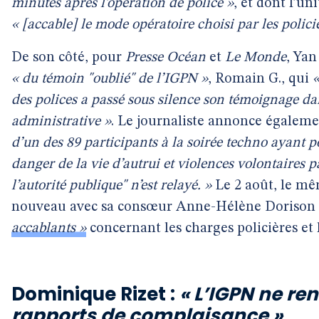
minutes après l’opération de police »
, et dont l’un
« [accable] le mode opératoire choisi par les polici
De son côté, pour
Presse Océan
et
Le Monde
, Yan
« du témoin "oublié" de l’IGPN »
, Romain G., qui
«
des polices a passé sous silence son témoignage d
administrative »
. Le journaliste annonce égalem
d’un des 89 participants à la soirée techno ayant p
danger de la vie d’autrui et violences volontaires 
l’autorité publique" n’est relayé. »
Le 2 août, le mê
nouveau avec sa consœur Anne-Hélène Dorison
accablants »
concernant les charges policières et
Dominique Rizet :
« L’IGPN ne re
rapports de complaisance »