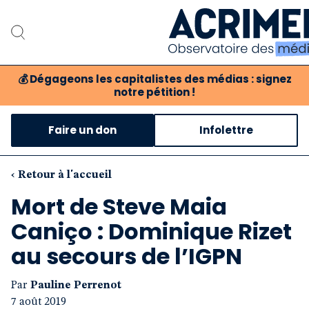
💰
Dégageons les capitalistes des médias : signez
notre pétition !
Notre association
Faire un don
Infolettre
Notre critique des méd
Nos propositions
‹ Retour à l'accueil
Mort de Steve Maia
Notre revue
Caniço : Dominique Rizet
Boutique
au secours de l’IGPN
Par
Pauline Perrenot
7 août 2019