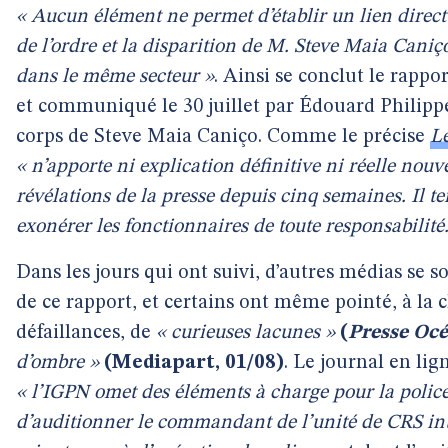
« Aucun élément ne permet d’établir un lien direct 
de l’ordre et la disparition de M. Steve Maia Caniç
dans le même secteur »
. Ainsi se conclut le rappor
et communiqué le 30 juillet par Édouard Philippe
corps de Steve Maia Caniço. Comme le précise
L
« n’apporte ni explication définitive ni réelle nou
révélations de la presse depuis cinq semaines. Il t
exonérer les fonctionnaires de toute responsabilité.
Dans les jours qui ont suivi, d’autres médias se s
de ce rapport, et certains ont même pointé, à la
défaillances, de
« curieuses lacunes »
(
Presse Oc
d’ombre »
(Mediapart, 01/08)
. Le journal en li
« l’IGPN omet des éléments à charge pour la police
d’auditionner le commandant de l’unité de CRS in