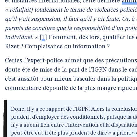
et instances internationales, cette dernière
affir
« réfut[ait] totalement le terme de violences policiè
qu’il y ait suspension, il faut qu’il y ait faute. Or, 
permis de conclure que la responsabilité d’un polici
individuel. »
[
1
]
Comment, dès lors, qualifier les
Rizet ? Complaisance ou information ?
Certes, l’expert-police admet que des précaution
doute été de mise de la part de l’IGPN dans le cadr
c’est aussitôt pour mieux basculer dans la politiq
commentaire dépouillé de la plus maigre rigueur 
Donc, il y a ce rapport de l’IGPN. Alors la conclusio
prudent d’employer des conditionnels, puisque la dern
n’y a aucun lien entre l’intervention et la dispariti
peut-être eut-il été plus prudent de dire « a priori »