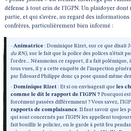
défense à tout crin de l’IGPN. Un plaidoyer dont
partie, et qui s’avère, au regard des informations
confrères, particulièrement bien informé :
-
Animatrice
: Dominique Rizet, sur ce que disait 
du RN)
, sur le fait que la police des polices n’était 
l’ordre... Néanmoins ce rapport, il a fait polémique, il
tous vues, il y a cette enquête de l’inspection génér
par Édouard Philippe donc ça pose quand même des
-
Dominique Rizet
: Et si on envisageait que
les c
comme le dit le rapport de l’IGPN ?
Pourquoi est-
forcément passées différemment ? Vous savez, l’IG
rapports de complaisance
. Il faut savoir que les 
qui sont concernés par l’IGPN les appellent toujour
fait bouillir le policier, on le garde à petit feu penda