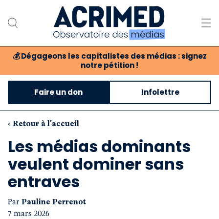
💰
Dégageons les capitalistes des médias : signez
notre pétition !
Notre association
Faire un don
Infolettre
Notre critique des médias
Nos propositions
‹ Retour à l'accueil
Les médias dominants
Notre revue
veulent dominer sans
Boutique
entraves
Par
Pauline Perrenot
7 mars 2026