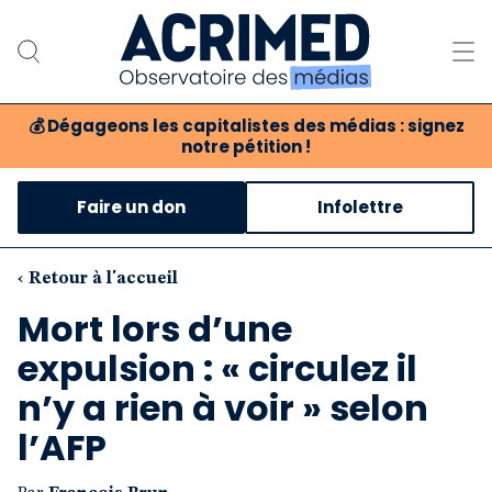
💰
Dégageons les capitalistes des médias : signez
notre pétition !
Notre association
Faire un don
Infolettre
Notre critique des médias
Nos propositions
‹ Retour à l'accueil
Mort lors d’une
Notre revue
expulsion : « circulez il
Boutique
n’y a rien à voir » selon
l’AFP