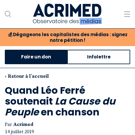
💰
Dégageons les capitalistes des médias : signez
notre pétition !
Notre association
Faire un don
Infolettre
Notre critique des médias
Nos propositions
‹ Retour à l'accueil
Quand Léo Ferré
Notre revue
soutenait
La Cause du
Boutique
Peuple
en chanson
Par
Acrimed
14 juillet 2019