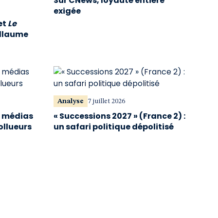
Sur CNews, loyauté entière
exigée
et
Le
illaume
Analyse
7 juillet 2026
s médias
« Successions 2027 » (France 2) :
ollueurs
un safari politique dépolitisé