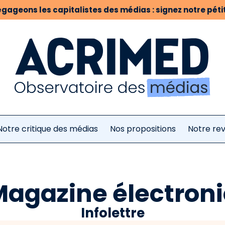
gageons les capitalistes des médias : signez notre pétit
Notre critique des médias
Nos propositions
Notre re
Magazine électron
Infolettre