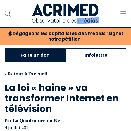
💰
Dégageons les capitalistes des médias : signez
notre pétition !
Notre association
Faire un don
Infolettre
Notre critique des médias
Nos propositions
‹ Retour à l'accueil
La loi « haine » va
Notre revue
transformer Internet en
Boutique
télévision
Par
La Quadrature du Net
4 juillet 2019