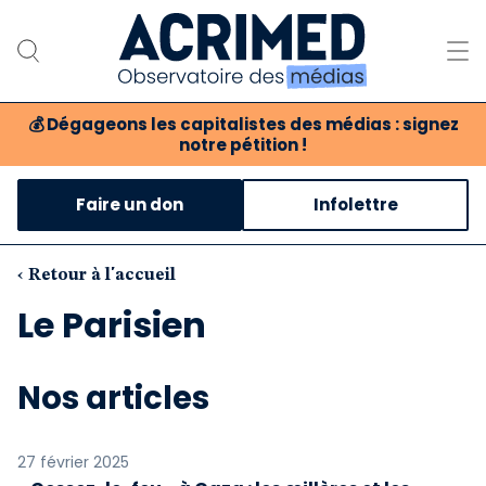
💰
Dégageons les capitalistes des médias : signez
notre pétition !
Notre association
Faire un don
Infolettre
Notre critique des médias
Nos propositions
‹ Retour à l'accueil
Le Parisien
Notre revue
Boutique
Nos articles
27 février 2025