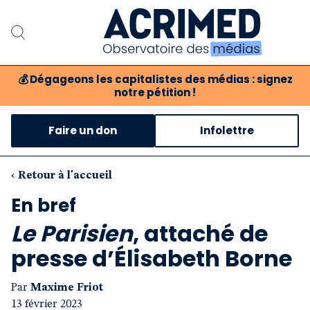
💰
Dégageons les capitalistes des médias : signez
notre pétition !
Notre association
Faire un don
Infolettre
Notre critique des médias
Nos propositions
‹ Retour à l'accueil
En bref
Notre revue
Le Parisien
, attaché de
Boutique
presse d’Élisabeth Borne
Par
Maxime Friot
13 février 2023