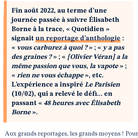
Fin août 2022, au terme d’une
journée passée à suivre Élisabeth
Borne à la trace, « Quotidien »
signait
un reportage d’anthologie
:
«
vous carburez à quoi ?
» ; «
y a pas
des graines ?
» ; «
[Olivier Véran] a la
même passion que vous, la vapote
» ;
«
rien ne vous échappe
», etc.
L’expérience a inspiré
Le Parisien
(10/02), qui a relevé le défi... en
passant «
48 heures avec Élisabeth
Borne
».
Aux grands reportages, les grands moyens ! Pour