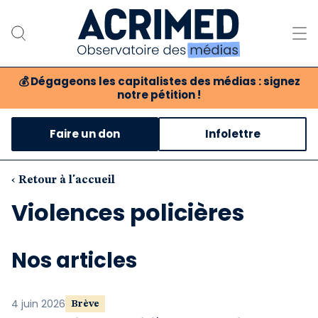
💰
Dégageons les capitalistes des médias : signez
notre pétition !
Notre association
Faire un don
Infolettre
Notre critique des médias
Nos propositions
‹ Retour à l'accueil
Violences policières
Notre revue
Boutique
Nos articles
4 juin 2026
Brève