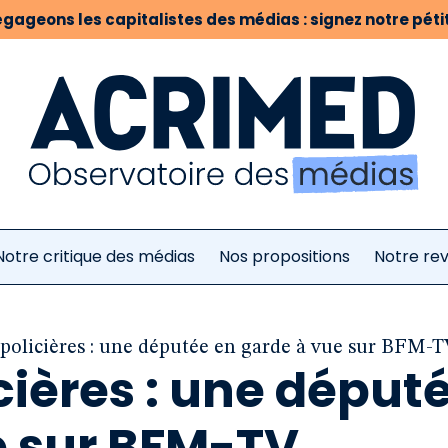
gageons les capitalistes des médias : signez notre pétit
Notre critique des médias
Nos propositions
Notre re
 policières : une députée en garde à vue sur BFM-
cières : une déput
e sur BFM-TV