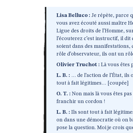
Lisa Belluco :
Je répète, parce qu
vous avez écouté aussi maître He
Ligue des droits de l’Homme, sur
l’écouterez c’est instructif, il d
soient dans des manifestations, 
rôle d’observateur, ils ont un r
Olivier Truchot :
Là vous êtes p
L. B. :
… de l’action de l’État, ils 
tout à fait légitimes… [coupée]
O. T. :
Non mais là vous êtes pas 
franchir un cordon !
L. B. :
Ils sont tout à fait légitim
on dans une démocratie où on bâi
pose la question. Moi je crois q