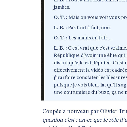
L. B. :
Tout à fait. Exactement. Et
jambes.
O. T. :
Mais on vous voit vous pré
L. B. :
Pas tout à fait, non.
O. T. :
Les mains en l’air…
L. B. :
C’est vrai que c’est vraim
République d’avoir une élue qui 
disant qu’elle est députée. C’es
effectivement la vidéo est cadré
j’irai faire constater les blessur
puisque je vois bien, là, qu’il s’
une coutumière du buzz, ça ne m’
Coupée à nouveau par Olivier Tru
question c’est : est-ce que le rôle d