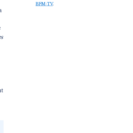
BFM-TV
.
a
s
es
ut