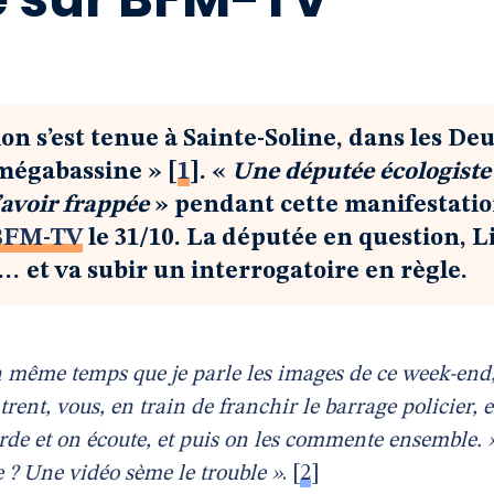
n s’est tenue à Sainte-Soline, dans les Deu
 mégabassine »
[
1
]
. «
Une députée écologiste
l’avoir frappée
» pendant cette manifestatio
BFM-TV
le 31/10. La députée en question, L
… et va subir un interrogatoire en règle.
même temps que je parle les images de ce week-end
rent, vous, en train de franchir le barrage policier, 
rde et on écoute, et puis on les commente ensemble. 
 ? Une vidéo sème le trouble »
.
[
2
]