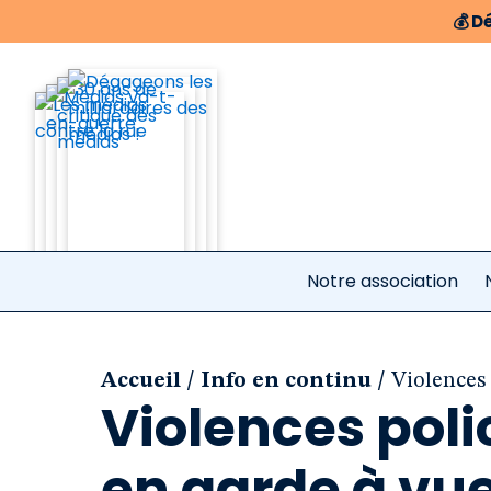
💰
Dé
Notre association
/
/
Accueil
Info en continu
Violences
Violences poli
en garde à vu