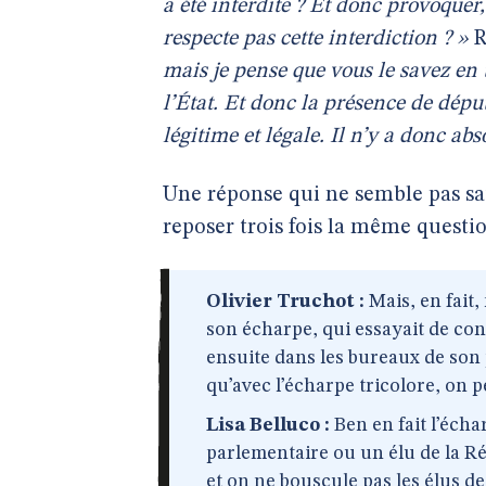
a été interdite ? Et donc provoquer,
respecte pas cette interdiction ? »
R
mais je pense que vous le savez en t
l’État. Et donc la présence de déput
légitime et légale. Il n’y a donc abso
Une réponse qui ne semble pas sati
reposer trois fois la même questio
Olivier Truchot :
Mais, en fait
son écharpe, qui essayait de cont
ensuite dans les bureaux de son p
qu’avec l’écharpe tricolore, on p
Lisa Belluco :
Ben en fait l’échar
parlementaire ou un élu de la Ré
et on ne bouscule pas les élus d