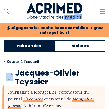
💰
Dégageons les capitalistes des médias : signez
notre pétition !
Notre association
Faire un don
Infolettre
Notre critique des médias
Nos propositions
‹ Retour à l'accueil
Jacques-Olivier
Notre revue
Teyssier
Boutique
Journaliste à Montpellier, cofondateur du
journal
L’Accroche
et créateur de
Montpellier
journal
. Adhérent d’Acrimed.