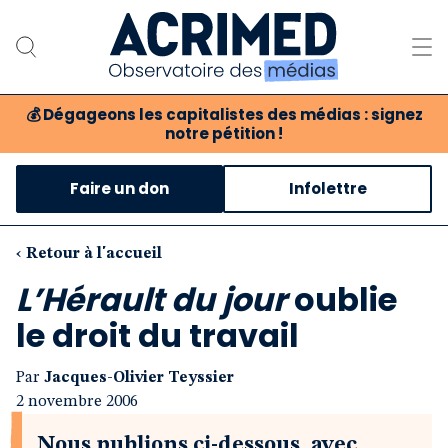
💰
Dégageons les capitalistes des médias : signez
notre pétition !
Notre association
Faire un don
Infolettre
Notre critique des médias
Nos propositions
‹ Retour à l'accueil
L’Hérault du jour
oublie
Notre revue
le droit du travail
Boutique
Par
Jacques-Olivier Teyssier
2 novembre 2006
Nous publions ci-dessous, avec