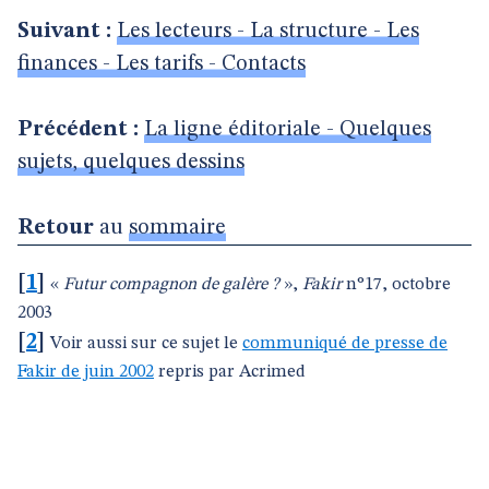
Suivant :
Les lecteurs - La structure - Les
finances - Les tarifs - Contacts
Précédent :
La ligne éditoriale - Quelques
sujets, quelques dessins
Retour
au
sommaire
[
1
]
«
Futur compagnon de galère ?
»,
Fakir
n°17, octobre
2003
[
2
]
Voir aussi sur ce sujet le
communiqué de presse de
Fakir de juin 2002
repris par Acrimed