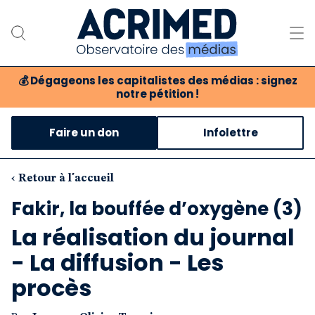
💰
Dégageons les capitalistes des médias : signez
notre pétition !
Notre association
Faire un don
Infolettre
Notre critique des médias
Nos propositions
‹ Retour à l'accueil
Fakir, la bouffée d’oxygène (3)
Notre revue
La réalisation du journal
Boutique
- La diffusion - Les
procès